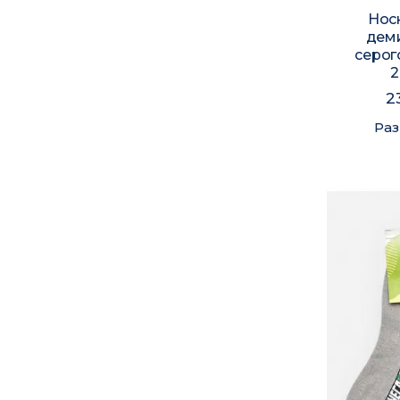
Нос
дем
серог
2
2
Ра