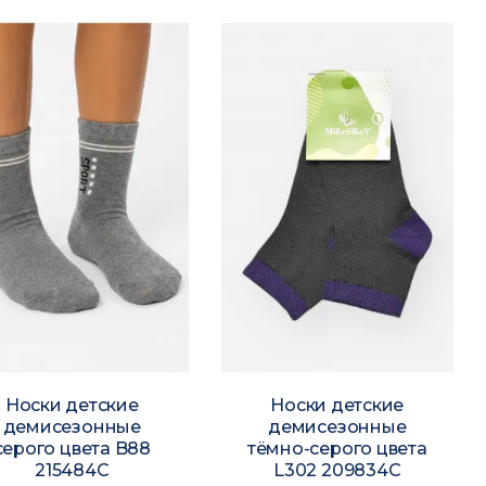
Носки детские
Носки детские
демисезонные
демисезонные
серого цвета B88
тёмно-серого цвета
215484C
L302 209834C