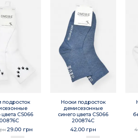
и подросток
Носки подросток
исезонные
демисезонные
 цвета CS066
синего цвета CS066
б
00876C
200874C
29.00 грн
42.00 грн
грн
4