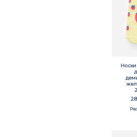
Носки
дем
жел
28
Ра