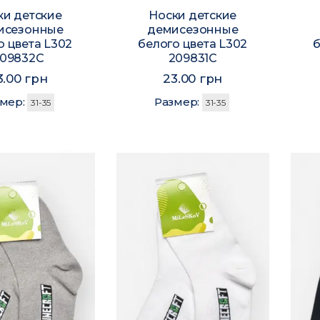
ки детские
Носки детские
исезонные
демисезонные
о цвета L302
белого цвета L302
б
09832C
209831C
3.00 грн
23.00 грн
змер:
Размер:
31-35
31-35