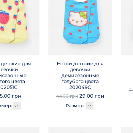
 детские для
Носки детские для
девочки
девочки
исезонные
демисезонные
того цвета
голубого цвета
202051C
202049C
4
5.00 грн
29.00 грн
44.00 грн
змер:
Размер:
7-9
7-9