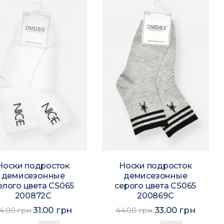
Носки подросток
Носки подросток
демисезонные
демисезонные
елого цвета CS065
серого цвета CS065
200872C
200869C
31.00 грн
33.00 грн
4.00 грн
44.00 грн