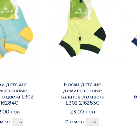
ки детские
Носки детские
исезонные
демисезонные
го цвета L302
салатового цвета
б
216284C
L302 216283C
3.00 грн
23.00 грн
змер:
Размер:
31-35
26-30