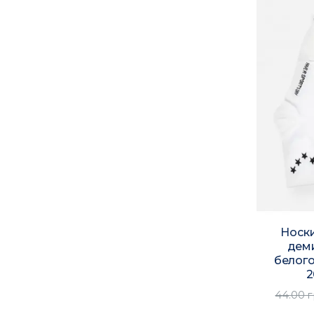
Носк
дем
белого
2
44.00 