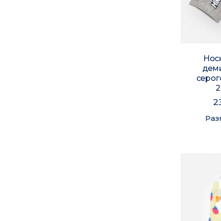
Нос
дем
серог
2
2
Раз