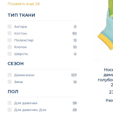
Показать еще 26
ТИП ТКАНИ
Ангора
5
Коттон
90
Полиэстер
12
Хлопок
10
Шерсть
4
СЕЗОН
Нос
дем
Демисезон
107
голубо
Зима
14
ПОЛ
2
Ра
Для девочек
38
Для девочек; Для
28