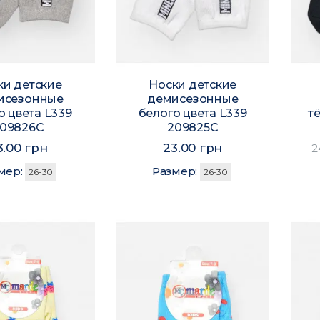
ки детские
Носки детские
исезонные
демисезонные
о цвета L339
белого цвета L339
т
09826C
209825C
3.00 грн
23.00 грн
2
мер:
Размер:
26-30
26-30