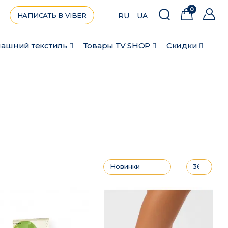
0
НАПИСАТЬ В VIBER
RU
UA
ашний текстиль
Товары ТV SHOP
Скидки