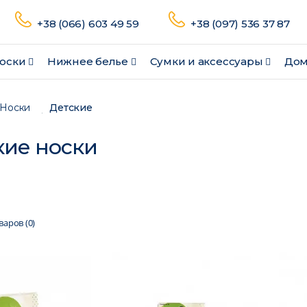
+38 (066) 603 49 59
+38 (097) 536 37 87
оски
Нижнее белье
Сумки и аксессуары
Дом
Носки
Детские
кие носки
аров (0)