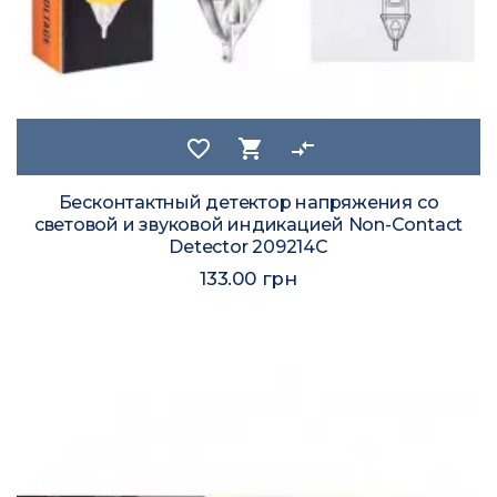
favorite_border
shopping_cart
compare_arrows
Бесконтактный детектор напряжения со
световой и звуковой индикацией Non-Contact
Detector 209214C
133.00 грн