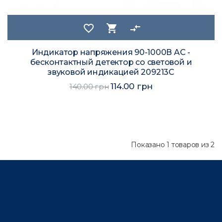
favorite_border
shopping_cart
compare_arrows
Индикатор напряжения 90-1000В AC -
бесконтактный детектор со световой и
звуковой индикацией 209213C
114.00 грн
140.00 грн
Показано
1 товаров из 2