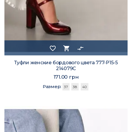
favorite_border
shopping_cart
compare_arrows
Туфли женские бордового цвета 777-Р15-5
214079C
171.00 грн
Размер:
37
38
40