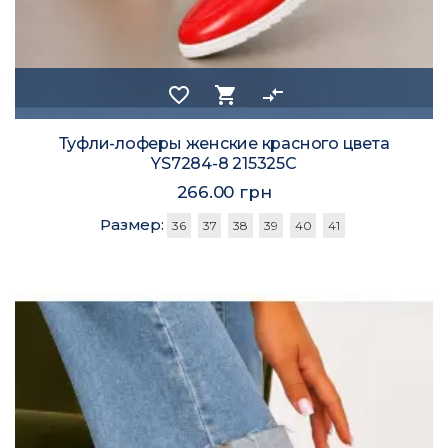
favorite_border
shopping_cart
compare_arrows
Туфли-лоферы женские красного цвета
YS7284-8 215325C
266.00 грн
Размер:
36
37
38
39
40
41