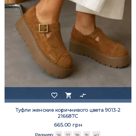
favorite_border
shopping_cart
compare_arrows
Туфли женские коричнивого цвета 9013-2
216687C
665.00 грн
Размер:
36
37
38
39
40