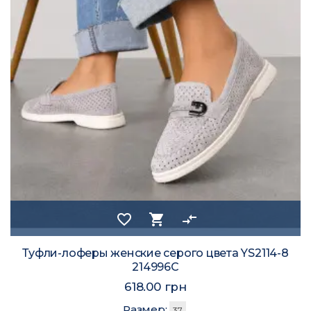
favorite_border
shopping_cart
compare_arrows
Туфли-лоферы женские серого цвета YS2114-8
214996C
618.00 грн
Размер:
37