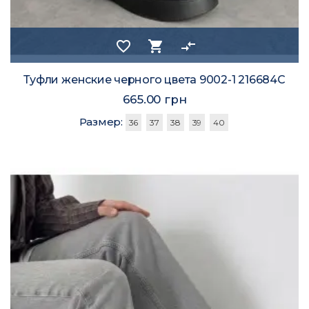
favorite_border
shopping_cart
compare_arrows
Туфли женские черного цвета 9002-1 216684C
665.00 грн
Размер:
36
37
38
39
40