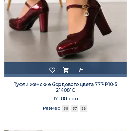
favorite_border
shopping_cart
compare_arrows
Туфли женские бордового цвета 777-Р10-5
214081C
171.00 грн
Размер:
36
37
38