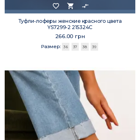
favorite_border
shopping_cart
compare_arrows
Туфли-лоферы женские красного цвета
YS7299-2 215324C
266.00 грн
Размер:
36
37
38
39