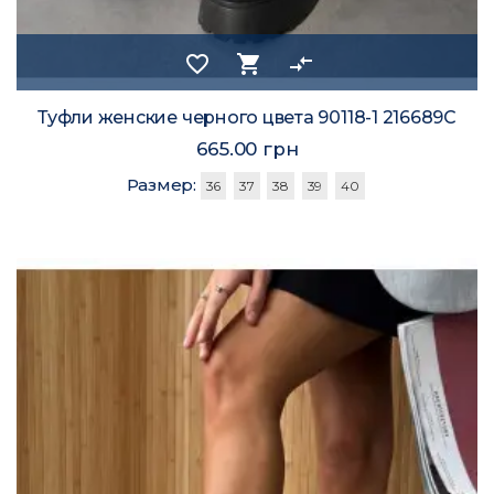
favorite_border
shopping_cart
compare_arrows
Туфли женские черного цвета 90118-1 216689C
665.00 грн
Размер:
36
37
38
39
40