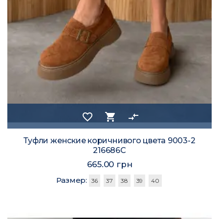
favorite_border
shopping_cart
compare_arrows
Туфли женские коричнивого цвета 9003-2
216686C
665.00 грн
Размер:
36
37
38
39
40