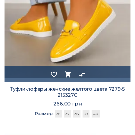
favorite_border
shopping_cart
compare_arrows
Туфли-лоферы женские желтого цвета 7279-5
215327C
266.00 грн
Размер:
36
37
38
39
40