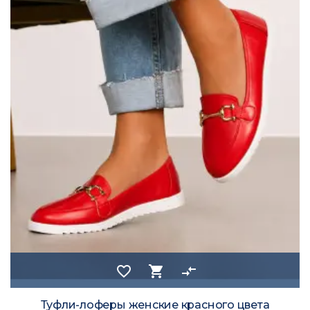
favorite_border
shopping_cart
compare_arrows
Туфли-лоферы женские красного цвета