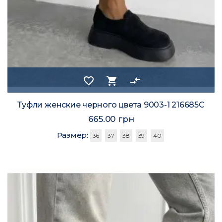
favorite_border
shopping_cart
compare_arrows
Туфли женские черного цвета 9003-1 216685C
665.00 грн
Размер:
36
37
38
39
40