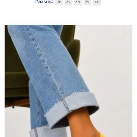
Размер:
36
37
38
39
40