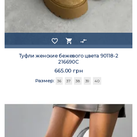
favorite_border
shopping_cart
compare_arrows
Туфли женские бежевого цвета 90118-2
216690C
665.00 грн
Размер:
36
37
38
39
40