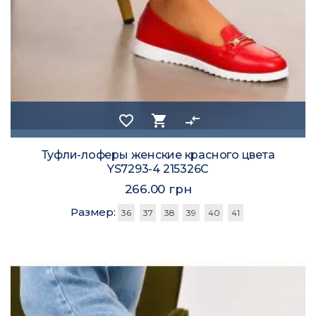
favorite_border
shopping_cart
compare_arrows
Туфли-лоферы женские красного цвета
YS7293-4 215326C
266.00 грн
Размер:
36
37
38
39
40
41