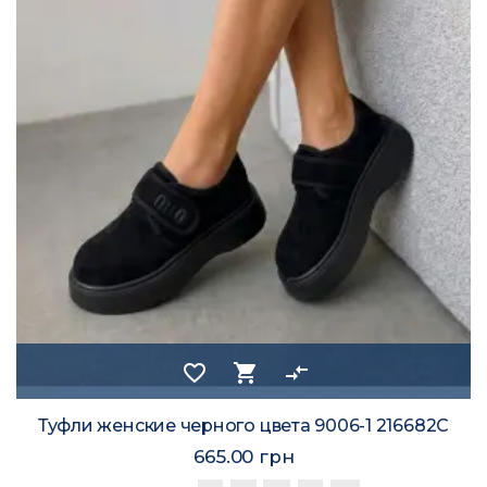
favorite_border
shopping_cart
compare_arrows
Туфли женские черного цвета 9006-1 216682C
665.00 грн