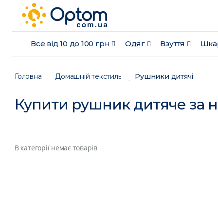
Все від 10 до 100 грн
Одяг
Взуття
Шка
Головна
Домашній текстиль
Рушники дитячі
Купити рушник дитяче за 
В категорії немає товарів