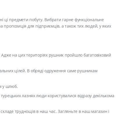
дні ці предмети побуту. Вибрати гарне функціональне
 пропозиція для підприємців, а також тих людей, у яких
и. Адже на цих територіях рушник пройшло багатовіковий
туальних цілей. В обряді одруження саме рушникам
ом у шлюб.
в турецьких лазнях люди користувалися відразу декількома
 складе труднощів в наш час. Загляньте в наш магазин і