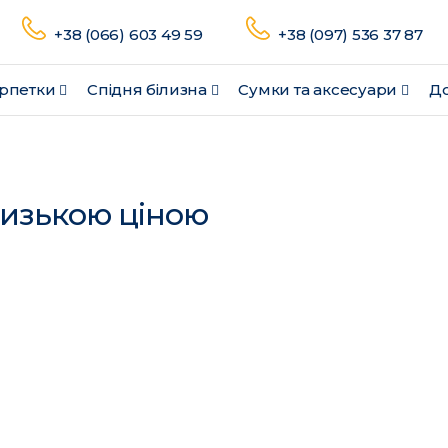
+38 (066) 603 49 59
+38 (097) 536 37 87
рпетки
Спідня білизна
Сумки та аксесуари
До
низькою ціною