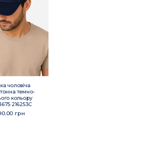
ка чоловіча
Сандалі чоловічі сірого
тонна темно-
кольору 7519 216209C
ього кольору
570.00 грн
3675 216253C
40
41
42
44
90.00 грн
45