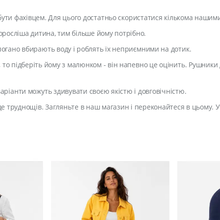
 бути фахівцем. Для цього достатньо скористатися кількома нашим
м доросліша дитина, тим більше йому потрібно.
 погано вбирають воду і роблять їх неприємними на дотик.
 то підберіть йому з малюнком - він напевно це оцінить. Рушники
варіанти можуть здивувати своєю якістю і довговічністю.
аде труднощів. Загляньте в наш магазин і переконайтеся в цьому. 