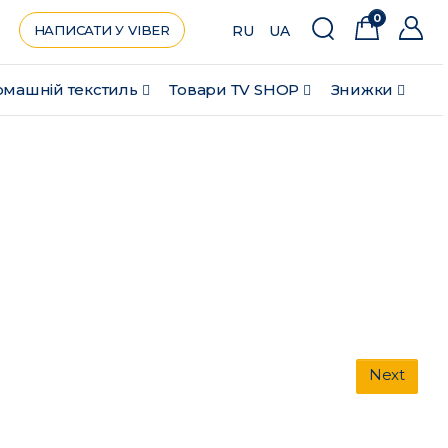
0
НАПИСАТИ У VIBER
RU
UA
машній текстиль
Товари ТV SHOP
Знижки
Next