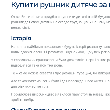
Купити рушник дитяче за
Отже, Ви вирішили придбати рушники дитячі в свій будинок?
рушник для своєї дитини не складе труднощів. У нашому ма
великі сім'ї.
Історія
Напевно, найбільш показовими будуть історії розвитку виг
шлях вдосконалення і розвитку. Відзначимо, що у всіх рег
У слов'янських країнах вони були двох типів. Перші з них,
відводилася така помітна роль.
Те ж саме можна сказати і про розкішні турецькі, які вик
Але також важливі вони були і для повсякденного життя. С
для різних частин тіла.
Промислове виробництво з'явилося пару століть назад і вж
зробіть вибір.