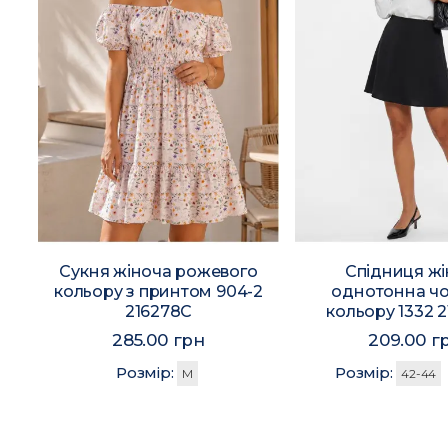
я
Сукня жіноча рожевого
Спідниця ж
кольору з принтом 904-2
однотонна ч
216278C
кольору 1332 
285.00 грн
209.00 г
Розмір:
Розмір:
M
42-44