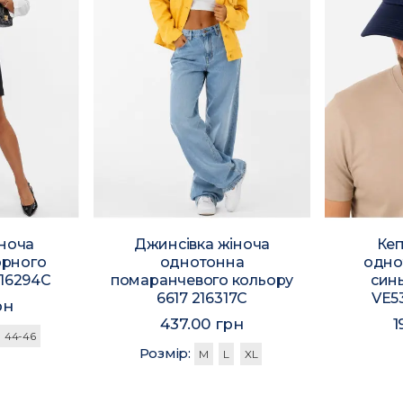
іноча
Джинсівка жіноча
Кеп
орного
однотонна
одно
216294C
помаранчевого кольору
син
6617 216317C
VE5
рн
437.00 грн
1
44-46
Розмір:
M
L
XL