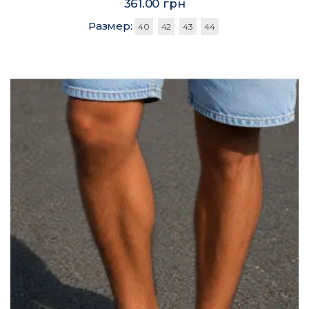
361.00 грн
Размер:
40
42
43
44