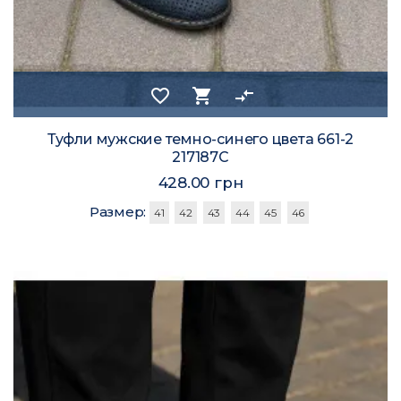
favorite_border
shopping_cart
compare_arrows
Туфли мужские темно-синего цвета 661-2
217187C
428.00 грн
Размер:
41
42
43
44
45
46