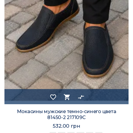
favorite_border
shopping_cart
compare_arrows
Мокасины мужские темно-синего цвета
81450-2 217109C
532.00 грн