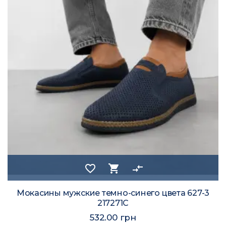
favorite_border
shopping_cart
compare_arrows
Мокасины мужские темно-синего цвета 627-3
217271C
532.00 грн