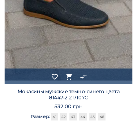
favorite_border
shopping_cart
compare_arrows
Мокасины мужские темно-синего цвета
81447-2 217107C
532.00 грн
Размер:
41
42
43
44
45
46