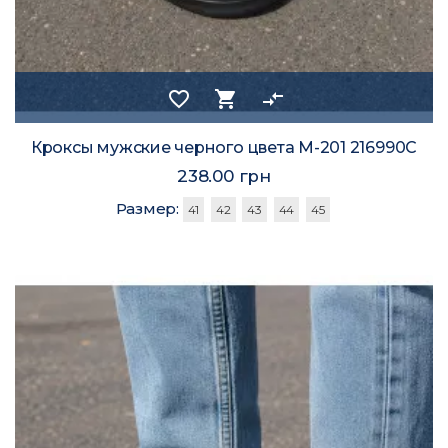
favorite_border
shopping_cart
compare_arrows
Кроксы мужские черного цвета М-201 216990C
238.00 грн
Размер:
41
42
43
44
45