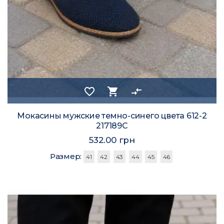
favorite_border
shopping_cart
compare_arrows
Мокасины мужские темно-синего цвета 612-2
217189C
532.00 грн
Размер:
41
42
43
44
45
46