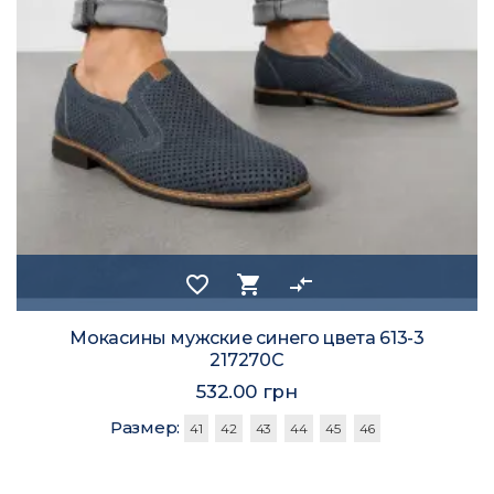
favorite_border
shopping_cart
compare_arrows
Мокасины мужские синего цвета 613-3
217270C
532.00 грн
Размер:
41
42
43
44
45
46