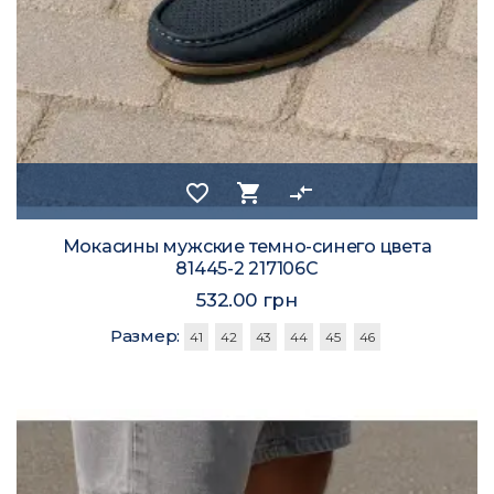
favorite_border
shopping_cart
compare_arrows
Мокасины мужские темно-синего цвета
81445-2 217106C
532.00 грн
Размер:
41
42
43
44
45
46