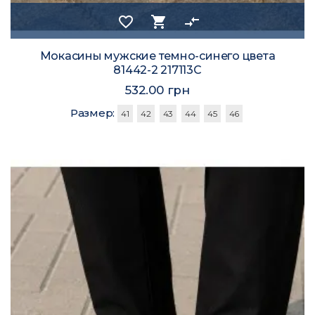
favorite_border
shopping_cart
compare_arrows
Мокасины мужские темно-синего цвета
81442-2 217113C
532.00 грн
Размер:
41
42
43
44
45
46