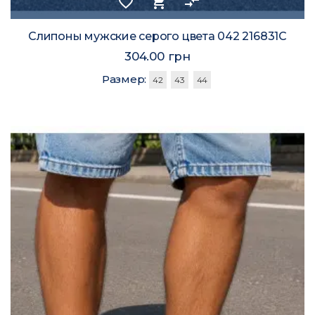
favorite_border
shopping_cart
compare_arrows
Слипоны мужские серого цвета 042 216831C
304.00 грн
Размер:
42
43
44