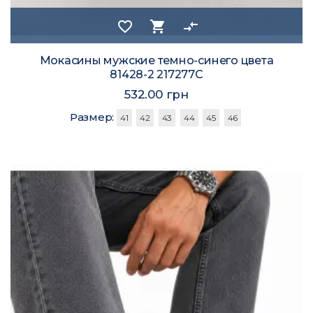
favorite_border
shopping_cart
compare_arrows
Мокасины мужские темно-синего цвета
81428-2 217277C
532.00 грн
Размер:
41
42
43
44
45
46