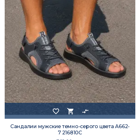
favorite_border
shopping_cart
compare_arrows
Сандалии мужские темно-серого цвета А662-
7 216810C