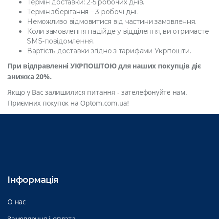
Термін доставки: 2-5 робочих днів.
Термін зберігання – 3 робочі дні.
Неможливо відмовитися від частини замовлення.
Коли замовлення надійде у відділення, ви отримаєте
SMS-повідомлення.
Вартість доставки згідно з тарифами Укрпошти.
При відправленні УКРПОШТОЮ для наших покупців діє
знижка 20%.
Якщо у Вас залишилися питання - зателефонуйте нам.
Приємних покупок на Optom.com.ua!
Інформація
О нас
Замовлення і оплата