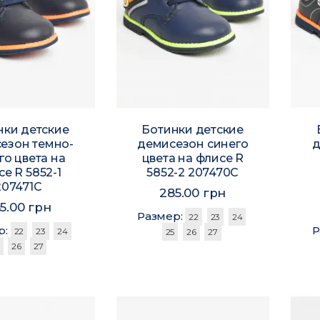
нки детские
Ботинки детские
езон темно-
демисезон синего
д
го цвета на
цвета на флисе R
е R 5852-1
5852-2 207470C
207471C
285.00 грн
5.00 грн
Размер:
22
23
24
р:
Р
22
23
24
25
26
27
26
27