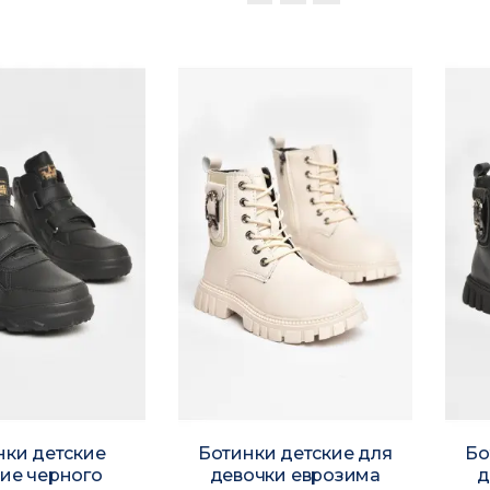
нки детские
Ботинки детские для
Бо
ие черного
девочки еврозима
д