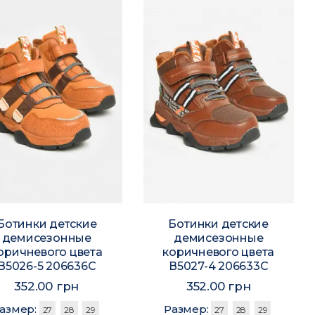
Ботинки детские
Ботинки детские
демисезонные
демисезонные
оричневого цвета
коричневого цвета
В5026-5 206636C
В5027-4 206633C
352.00 грн
352.00 грн
азмер:
Размер:
27
28
29
27
28
29