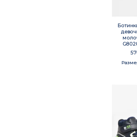
Ботинк
девоч
моло
G8020
57
Разме