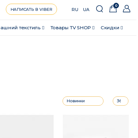
0
НАПИСАТЬ В VIBER
RU
UA
ашний текстиль
Товары ТV SHOP
Скидки