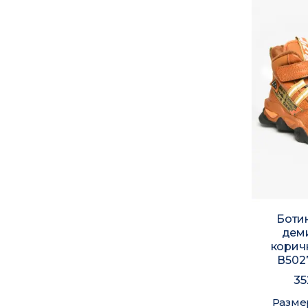
Боти
дем
корич
В502
35
Разме