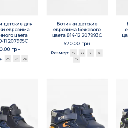
и детские для
Ботинки детские
ки еврозима
еврозима бежевого
е
чного цвета
цвета 814-12 207993C
цв
-11 207995C
570.00 грн
0.00 грн
Размер:
32
33
35
36
р:
23
25
26
37