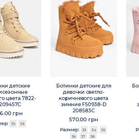
нки детские
Ботинки детские для
Бо
исезонные
девочки светло-
о цвета 7822-
коричневого цвета
 209457C
зимние F50938-D
208583C
6.00 грн
570.00 грн
мер:
35
36
Размер:
Р
33
34
35
36
37
38