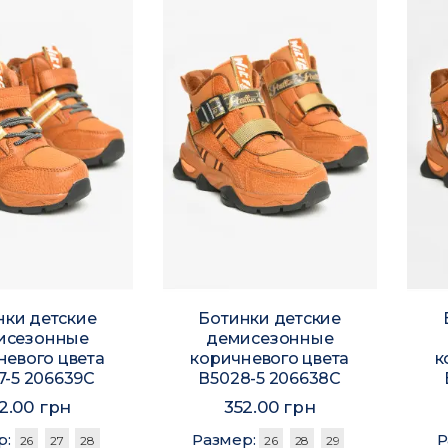
нки детские
Ботинки детские
исезонные
демисезонные
невого цвета
коричневого цвета
к
7-5 206639C
В5028-5 206638C
2.00 грн
352.00 грн
р:
Размер:
Р
26
27
28
26
28
29