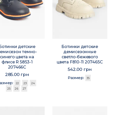
Ботинки детские
Ботинки детские
емисезон темно-
демисезонные
синего цвета на
светло-бежевого
флисе R 5853-1
цвета F810-11 207465C
207466C
542.00 грн
285.00 грн
Размер:
35
азмер:
22
23
24
25
26
27