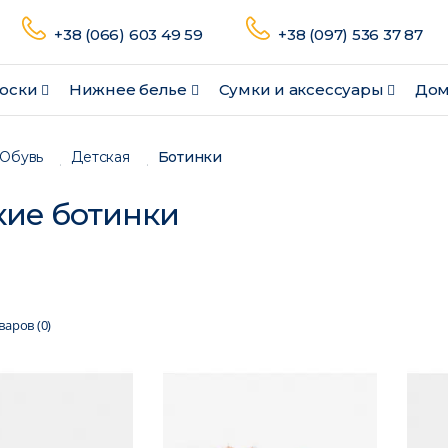
+38 (066) 603 49 59
+38 (097) 536 37 87
оски
Нижнее белье
Сумки и аксессуары
Дом
Обувь
Детская
Ботинки
кие ботинки
аров (0)