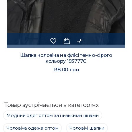
favorite_border
compare_arrows
Шапка чоловіча на флісі темно-сірого
кольору 193777C
138.00 грн
Товар зустрічається в категоріях
Модний одяг оптом за низькими цінами
Чоловіча одежа оптом
Чоловічі шапки