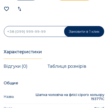
favorite_border
import_export
Замовити в 1 клик
Характеристики
Відгуки (0)
Таблиця розмірів
Общие
Шапка чоловіча на флісі сірого кольору
Назва
193771C