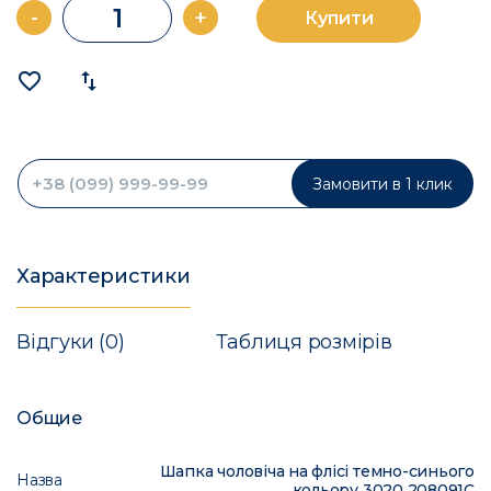
-
+
Купити
favorite_border
import_export
Замовити в 1 клик
Характеристики
Відгуки (0)
Таблиця розмірів
Общие
Шапка чоловіча на флісі темно-синього
Назва
кольору 3020 208091C