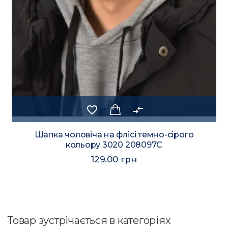
favorite_border
compare_arrows
Шапка чоловіча на флісі темно-сірого
кольору 3020 208097C
129.00 грн
Товар зустрічається в категоріях