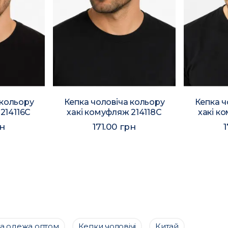
 кольору
Кепка чоловіча кольору
Кепка ч
214116C
хакі комуфляж 214118C
хакі к
рн
171.00 грн
1
ча одежа оптом
Кепки чоловічі
Китай