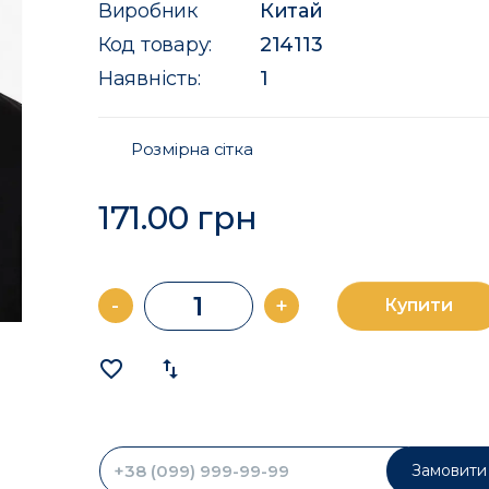
Виробник
Китай
Код товару:
214113
Наявність:
1
Розмірна сітка
171.00 грн
-
+
Купити
favorite_border
import_export
Замовити 