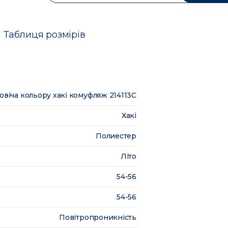
Таблиця розмірів
овіча кольору хакі комуфляж 214113C
Хакі
Полиестер
Літо
54-56
54-56
Повітропроникність