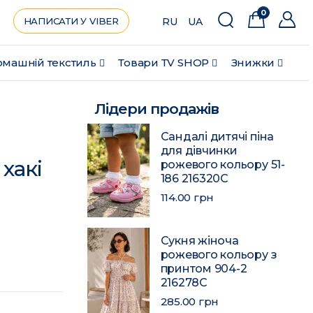
0
НАПИСАТИ У VIBER
RU
UA
машній текстиль
Товари ТV SHOP
Знижки
Лідери продажів
Сандалі дитячі піна
для дівчинки
хакі
рожевого кольору 51-
186 216320C
114.00 грн
Сукня жіноча
рожевого кольору з
принтом 904-2
216278C
285.00 грн