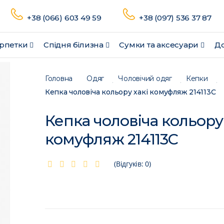
+38 (066) 603 49 59
+38 (097) 536 37 87
рпетки
Спідня білизна
Сумки та аксесуари
До
Головна
Одяг
Чоловічий одяг
Кепки
Кепка чоловіча кольору хакі комуфляж 214113C
Кепка чоловіча кольору 
комуфляж 214113C
(Відгуків: 0)