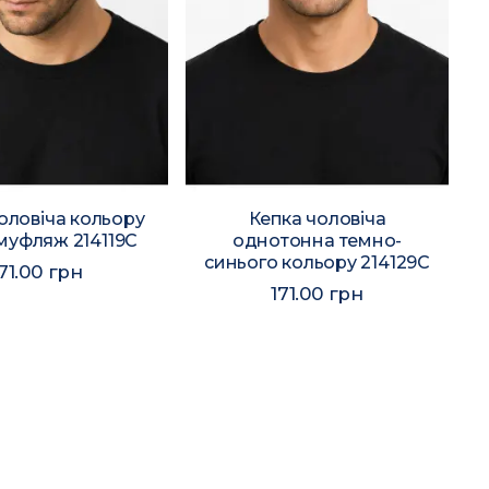
оловіча кольору
Кепка чоловіча
омуфляж 214119C
однотонна темно-
синього кольору 214129C
71.00 грн
171.00 грн