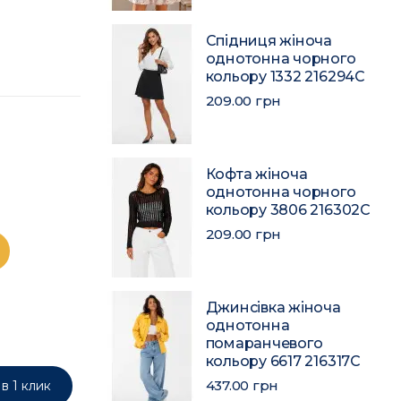
Спідниця жіноча
однотонна чорного
кольору 1332 216294C
209.00 грн
Кофта жіноча
однотонна чорного
кольору 3806 216302C
209.00 грн
Джинсівка жіноча
однотонна
помаранчевого
кольору 6617 216317C
437.00 грн
в 1 клик