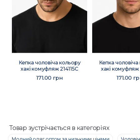
у
Кепка чоловіча кольору
Кепка чоловіча
хакі комуфляж 214115C
хакі комуфляж 
171.00 грн
171.00 г
Товар зустрічається в категоріях
Модний одяг оптом за низькими цінами
Чолові