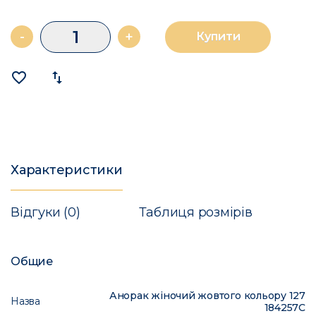
-
+
Купити
favorite_border
import_export
Характеристики
Відгуки (0)
Таблиця розмірів
Общие
Анорак жіночий жовтого кольору 127
Назва
184257C