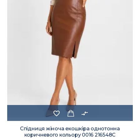
favorite_border
compare_arrows
Спідниця жіноча екошкіра однотонна
коричневого кольору 0016 216548C