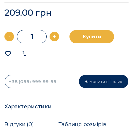
209.00 грн
-
+
Купити
favorite_border
import_export
Замовити в 1 клик
Характеристики
Відгуки (0)
Таблиця розмірів