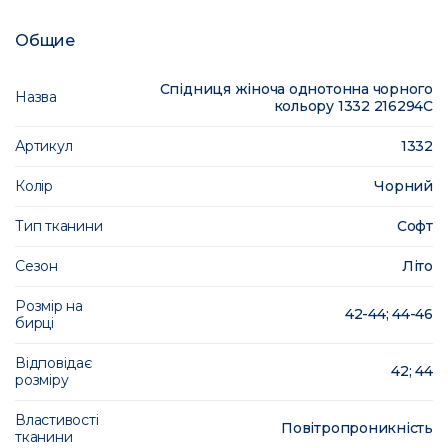
Общие
Спідниця жіноча однотонна чорного
Назва
кольору 1332 216294C
Артикул
1332
Колір
Чорний
Тип тканини
Софт
Сезон
Літо
Розмір на
42-44; 44-46
бирці
Відповідає
42; 44
розміру
Властивості
Повітропроникність
тканини