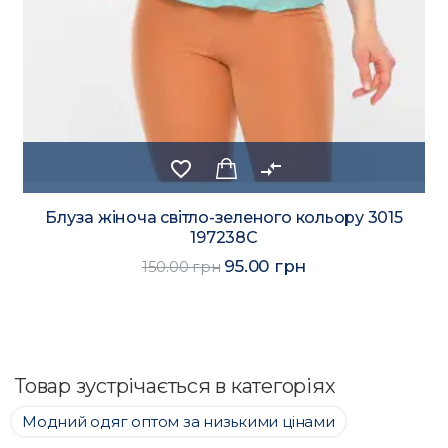
favorite_border
compare_arrows
Блуза жіноча світло-зеленого кольору 3015
197238C
95.00 грн
150.00 грн
Товар зустрічається в категоріях
Модний одяг оптом за низькими цінами