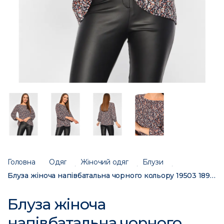
Головна
Одяг
Жіночий одяг
Блузи
Блуза жіноча напівбатальна чорного кольору 19503 189031C
Блуза жіноча
напівбатальна чорного