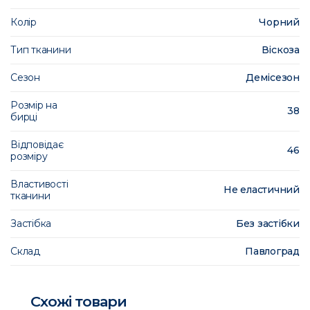
Колір
Чорний
Тип тканини
Віскоза
Сезон
Демісезон
Розмір на
38
бирці
Відповідає
46
розміру
Властивості
Не еластичний
тканини
Застібка
Без застібки
Склад
Павлоград
Схожі товари