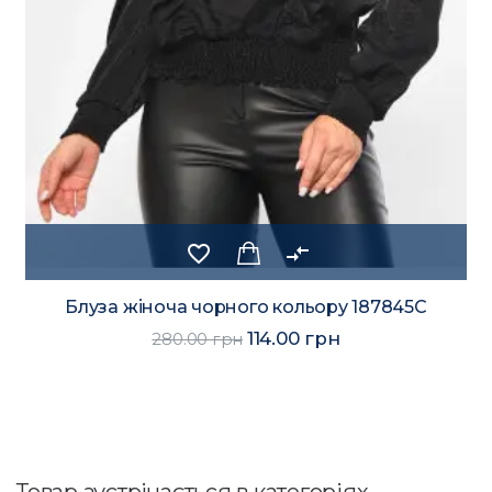
favorite_border
compare_arrows
Блуза жіноча чорного кольору 187845C
114.00 грн
280.00 грн
Товар зустрічається в категоріях