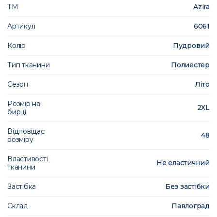
ТМ
Azira
Артикул
6061
Колір
Пудровий
Тип тканини
Полиестер
Сезон
Літо
Розмір на
2XL
бирці
Відповідає
48
розміру
Властивості
Не еластичний
тканини
Застібка
Без застібки
Склад
Павлоград