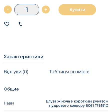
-
+
Купити
favorite_border
import_export
Характеристики
Відгуки (0)
Таблиця розмірів
Общие
Блуза жіноча з коротким рукавом
Назва
пудрового кольору 6061 176191C