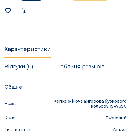
favorite_border
import_export
Характеристики
Відгуки (0)
Таблиця розмірів
Общие
Кепка жіноча ангорова бузкового
Назва
кольору 194739C
Колір
Бузковий
Тип тканини
Акрил