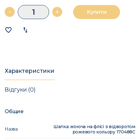
-
+
Купити
favorite_border
import_export
Характеристики
Відгуки (0)
Общие
Шапка жіноча на флісі з відворотом
Назва
рожевого кольору 170488C