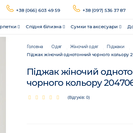
+38 (066) 603 49 59
+38 (097) 536 37 87
рпетки
Спідня білизна
Сумки та аксесуари
До
Головна
Одяг
Жіночий одяг
Піджаки
Піджак жіночий однотонний чорного кольору 
Піджак жіночий однот
чорного кольору 20470
(Відгуків: 0)