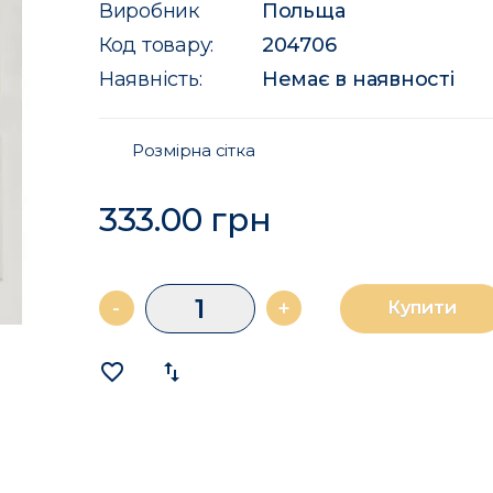
Виробник
Польща
Код товару:
204706
Наявність:
Немає в наявності
Розмірна сітка
333.00 грн
-
+
Купити
favorite_border
import_export