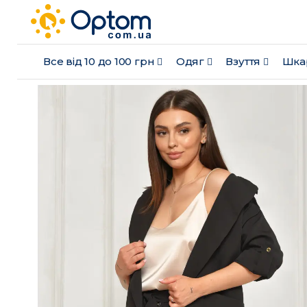
Все від 10 до 100 грн
Одяг
Взуття
Шка