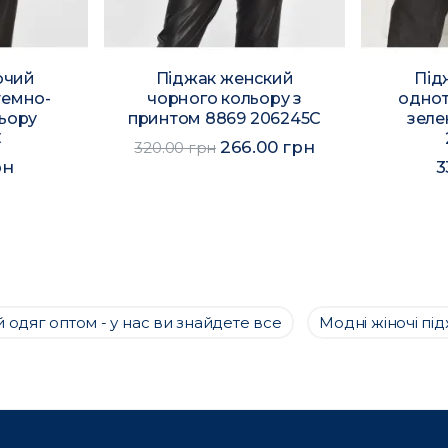
очий
Піджак женский
Під
темно-
чорного кольору з
однот
льору
принтом 8869 206245C
зеле
C
266.00 грн
320.00 грн
рн
3
 одяг оптом - у нас ви знайдете все
Модні жіночі пі