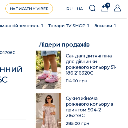
0
НАПИСАТИ У VIBER
RU
UA
машній текстиль
Товари ТV SHOP
Знижки
Лідери продажів
204706C
Сандалі дитячі піна
для дівчинки
онний
рожевого кольору 51-
186 216320C
6C
114.00 грн
Сукня жіноча
рожевого кольору з
принтом 904-2
216278C
285.00 грн