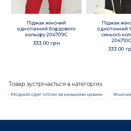
Піджак жіночий
Піджак жін
однотонний бордового
однотонний 
C
кольору 204709C
синього ко
204710
333.00 грн
333.00 г
Товар зустрічається в категоріях
Модний одяг оптом за низькими цінами
Жіночий