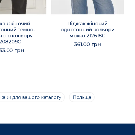
жак жіночий
Піджак жіночий
онний темно-
однотонний кольори
ного кольору
мокко 212618C
208209C
361.00 грн
33.00 грн
джаки для вашого каталогу
Польща