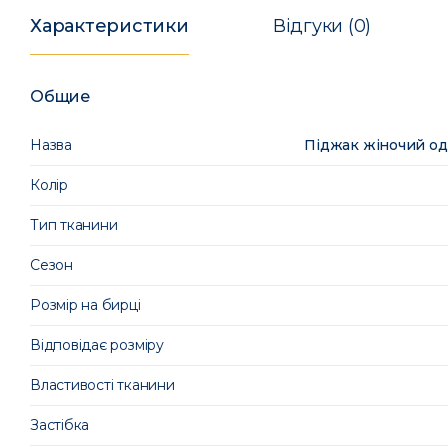
Характеристики
Відгуки (0)
Общие
Назва
Піджак жіночий од
Колір
Тип тканини
Сезон
Розмір на бирці
Відповідає розміру
Властивості тканини
Застібка