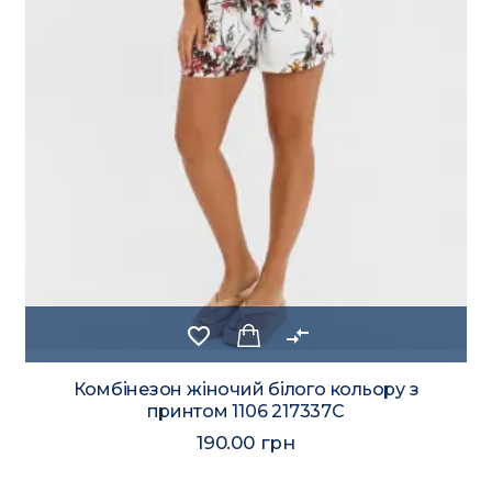
favorite_border
compare_arrows
Комбінезон жіночий білого кольору з
принтом 1106 217337C
190.00 грн