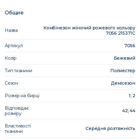
Общие
Комбінезон жіночий рожевого кольору
Назва
7056 215371C
Артикул
7056
Колір
Бежевий
Тип тканини
Полиестер
Сезон
Демісезон
Розмір на бирці
1; 2
Відповідає
42; 44
розміру
Властивості
Середня розтяжність
тканини