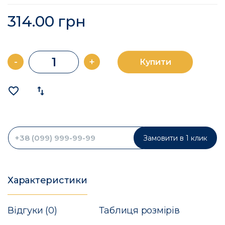
314.00 грн
-
+
Купити
favorite_border
import_export
Замовити в 1 клик
Характеристики
Відгуки (0)
Таблиця розмірів