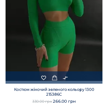
favorite_border
compare_arrows
Костюм жіночий зеленого кольору 1300
215386C
266.00 грн
330.00 грн