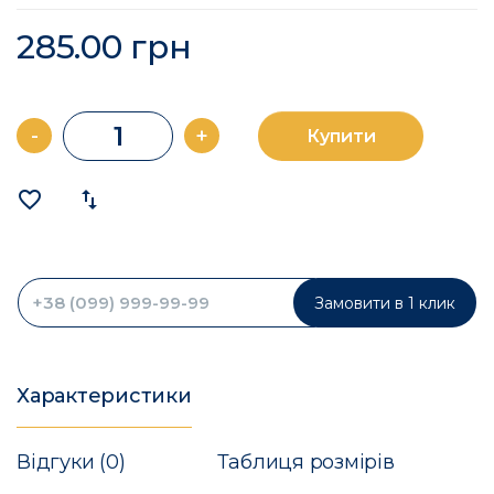
285.00 грн
-
+
Купити
favorite_border
import_export
Замовити в 1 клик
Характеристики
Відгуки (0)
Таблиця розмірів