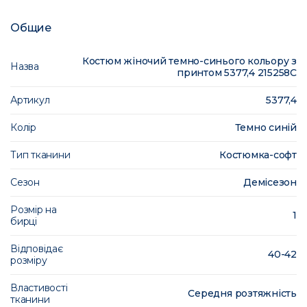
Общие
Костюм жіночий темно-синього кольору з
Назва
принтом 5377,4 215258C
Артикул
5377,4
Колір
Темно синій
Тип тканини
Костюмка-софт
Сезон
Демісезон
Розмір на
1
бирці
Відповідає
40-42
розміру
Властивості
Середня розтяжність
тканини