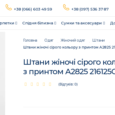
+38 (066) 603 49 59
+38 (097) 536 37 87
рпетки
Спідня білизна
Сумки та аксесуари
До
Головна
Одяг
Жіночий одяг
Штани
Штани жіночі сірого кольору з принтом А2825 2
Штани жіночі сірого ко
з принтом А2825 216125
(Відгуків: 0)