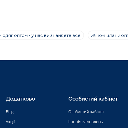
 одяг оптом - у нас ви знайдете все
Жіночі штани оп
Додатково
Особистий кабінет
Blog
Особистий кабінет
Акції
Історія замовлень