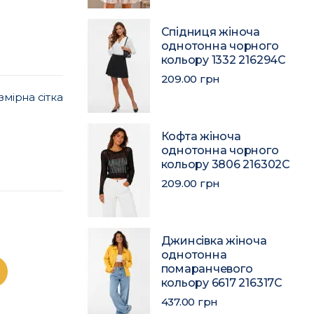
Спідниця жіноча
однотонна чорного
кольору 1332 216294C
209.00 грн
змірна сітка
Кофта жіноча
однотонна чорного
кольору 3806 216302C
209.00 грн
Джинсівка жіноча
однотонна
помаранчевого
кольору 6617 216317C
437.00 грн