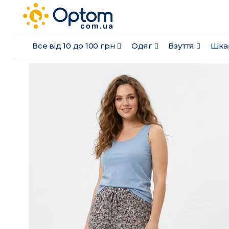
Все від 10 до 100 грн
Одяг
Взуття
Шка