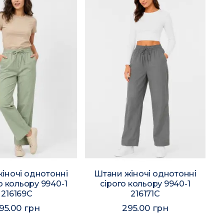
іночі однотонні
Штани жіночі однотонні
о кольору 9940-1
сірого кольору 9940-1
216169C
216171C
95.00 грн
295.00 грн