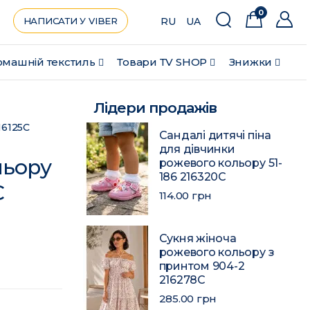
0
НАПИСАТИ У VIBER
RU
UA
машній текстиль
Товари ТV SHOP
Знижки
Лідери продажів
16125C
Сандалі дитячі піна
для дівчинки
льору
рожевого кольору 51-
186 216320C
C
114.00 грн
Сукня жіноча
рожевого кольору з
принтом 904-2
216278C
285.00 грн