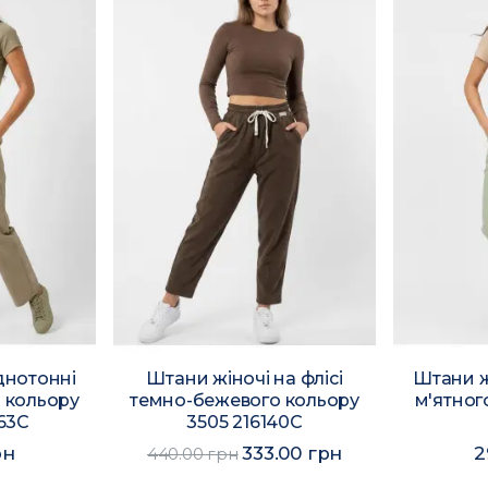
днотонні
Штани жіночі на флісі
Штани ж
 кольору
темно-бежевого кольору
м'ятног
163C
3505 216140C
рн
333.00 грн
2
440.00 грн