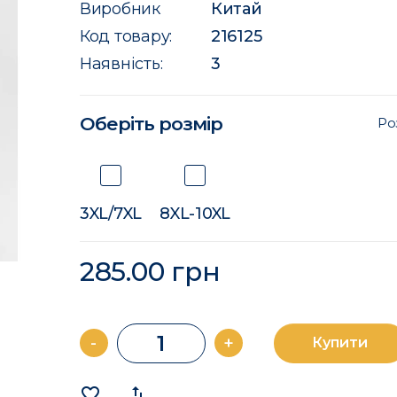
Виробник
Китай
Код товару:
216125
Наявність:
3
Оберіть розмір
Ро
3XL/7XL
8XL-10XL
285.00 грн
-
+
Купити
favorite_border
import_export