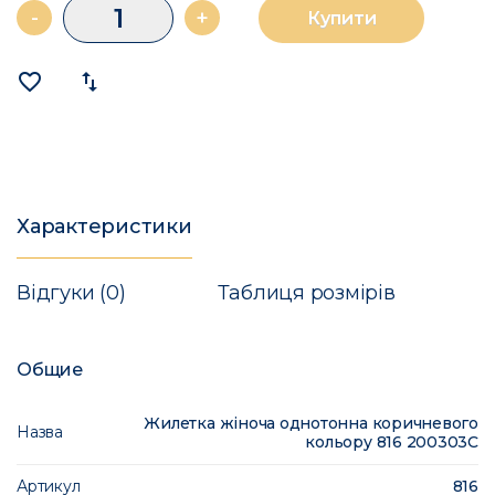
-
+
Купити
favorite_border
import_export
Характеристики
Відгуки (0)
Таблиця розмірів
Общие
Жилетка жіноча однотонна коричневого
Назва
кольору 816 200303C
Артикул
816