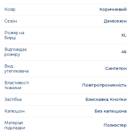
Колір
Коричневий
Сезон
Демісезон
Розмір на
XL
бирці
Відповідає
46
розміру
Вид
Синтепон
утеплювача
Властивості
Повітропроникність
тканини
Застібка
Блискавка; Кнопки
Капюшон
Без капюшона
Матеріал
Полиэстер
підкладки