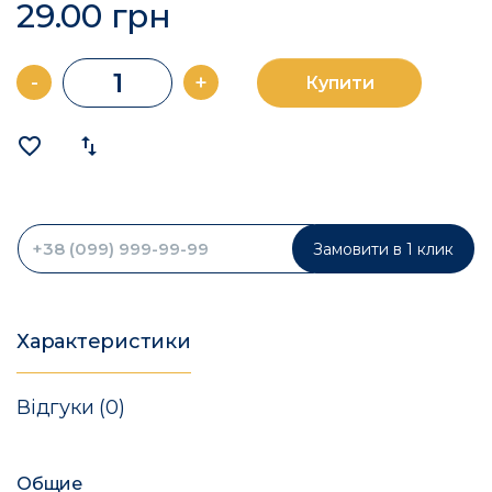
29.00 грн
-
+
Купити
favorite_border
import_export
Замовити в 1 клик
Характеристики
Відгуки (0)
Общие