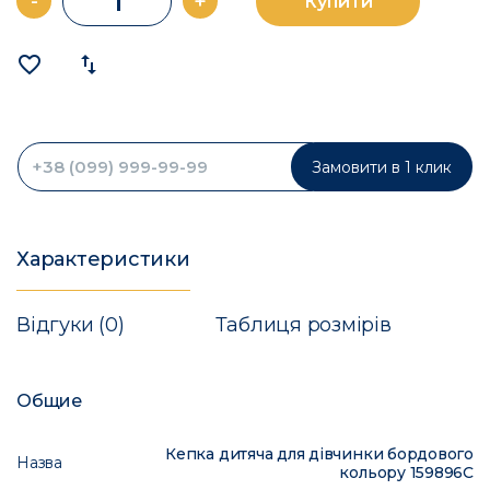
-
+
Купити
favorite_border
import_export
Замовити в 1 клик
Характеристики
Відгуки (0)
Таблиця розмірів
Общие
Кепка дитяча для дівчинки бордового
Назва
кольору 159896C