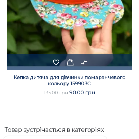
favorite_border
compare_arrows
Кепка дитяча для дівчинки помаранчевого
кольору 159903C
90.00 грн
135.00 грн
Товар зустрічається в категоріях