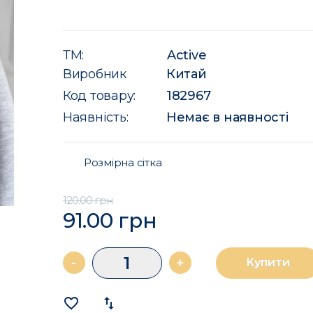
ТМ:
Active
Виробник
Китай
Код товару:
182967
Наявність:
Немає в наявності
Розмірна сітка
120.00 грн
91.00 грн
-
+
Купити
favorite_border
import_export