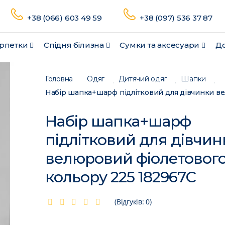
+38 (066) 603 49 59
+38 (097) 536 37 87
рпетки
Спідня білизна
Сумки та аксесуари
До
Головна
Одяг
Дитячий одяг
Шапки
Набір шапка+шарф
підлітковий для дівчин
велюровий фіолетовог
кольору 225 182967C
(Відгуків: 0)