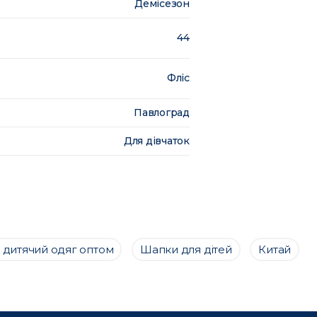
Демісезон
44
Фліс
Павлоград
Для дівчаток
 дитячий одяг оптом
Шапки для дітей
Китай