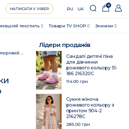
0
НАПИСАТИ У VIBER
RU
UA
машній текстиль
Товари ТV SHOP
Знижки
Лідери продажів
Набір шапка+шарф підлітковий для дівчинки велюровий фіолетового кольору 225 182967C
Сандалі дитячі піна
для дівчинки
рожевого кольору 51-
186 216320C
ки
114.00 грн
о
Сукня жіноча
рожевого кольору з
принтом 904-2
216278C
285.00 грн