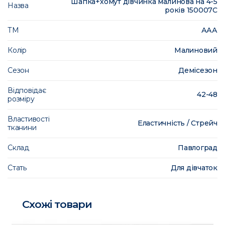
Шапка+хомут дівчинка малинова на 4-5
Назва
років 150007C
ТМ
ААА
Колір
Малиновий
Сезон
Демісезон
Відповідає
42-48
розміру
Властивості
Еластичність / Стрейч
тканини
Склад
Павлоград
Стать
Для дівчаток
Схожі товари