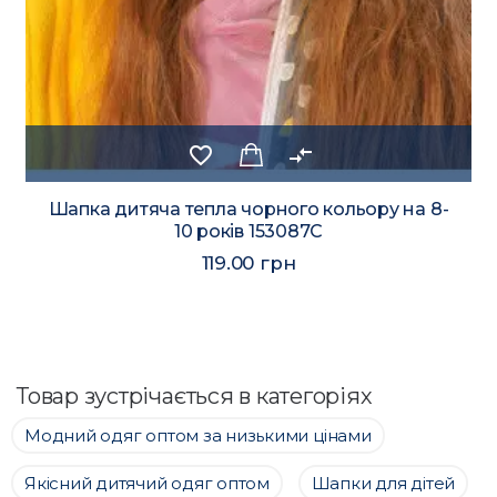
favorite_border
compare_arrows
Шапка дитяча тепла чорного кольору на 8-
10 років 153087C
119.00 грн
Товар зустрічається в категоріях
Модний одяг оптом за низькими цінами
Якісний дитячий одяг оптом
Шапки для дітей