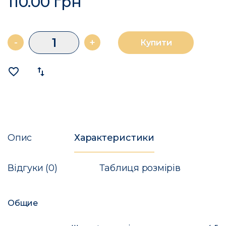
110.00 грн
-
+
Купити
favorite_border
import_export
Опис
Характеристики
Відгуки (0)
Таблиця розмірів
Общие