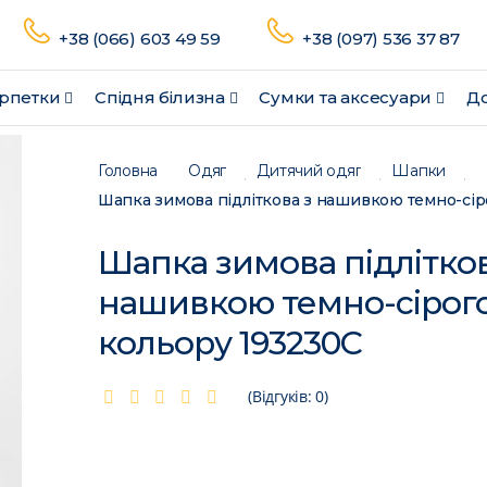
+38 (066) 603 49 59
+38 (097) 536 37 87
рпетки
Спідня білизна
Сумки та аксесуари
До
Головна
Одяг
Дитячий одяг
Шапки
Шапка зимова підлітков
нашивкою темно-сірог
кольору 193230C
(Відгуків: 0)