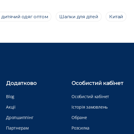
 дитячий одяг оптом
Шапки для дітей
Китай
Додатково
Особистий кабінет
Blog
Особистий кабінет
Акції
Історія замовлень
Дропшиппінг
Обране
Партнерам
Розсилка