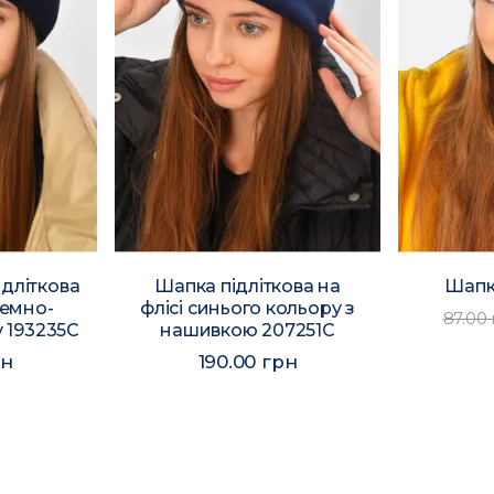
дліткова
Шапка підліткова на
Шапк
темно-
флісі синього кольору з
87.00
 193235C
нашивкою 207251C
рн
190.00 грн