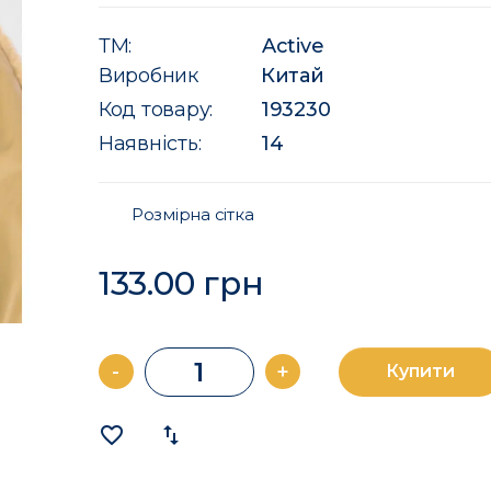
ТМ:
Active
Виробник
Китай
Код товару:
193230
Наявність:
14
Розмірна сітка
133.00 грн
-
+
Купити
favorite_border
import_export