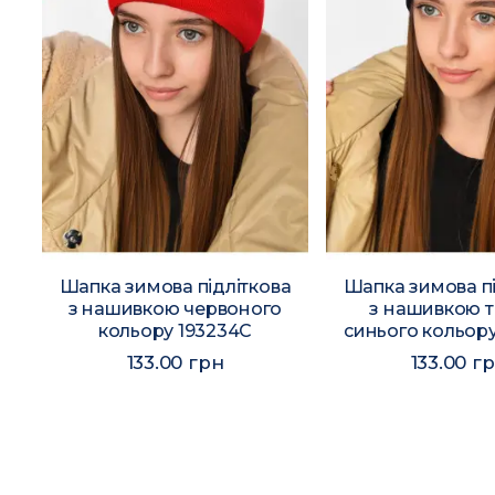
а
Шапка зимова підліткова
Шапка зимова пі
з нашивкою червоного
з нашивкою 
у
кольору 193234C
синього кольору
133.00 грн
133.00 г