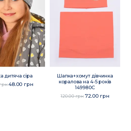
а дитяча сіра
Шапка+хомут дівчинка
коралова на 4-5 років
48.00 грн
 грн
149980C
72.00 грн
120.00 грн