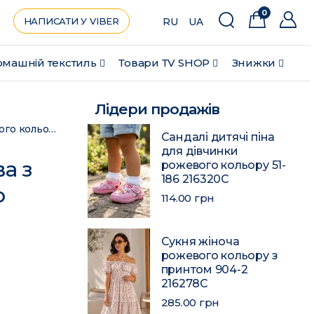
0
НАПИСАТИ У VIBER
RU
UA
машній текстиль
Товари ТV SHOP
Знижки
Лідери продажів
Шапка зимова підліткова з нашивкою темно-сірого кольору 193230C
Сандалі дитячі піна
для дівчинки
а з
рожевого кольору 51-
186 216320C
о
114.00 грн
Сукня жіноча
рожевого кольору з
принтом 904-2
216278C
285.00 грн