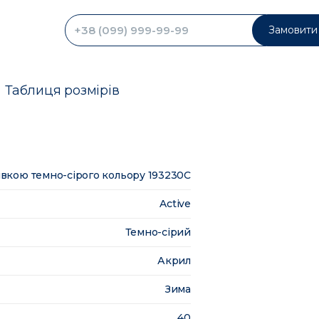
Замовити 
Таблиця розмірів
ивкою темно-сірого кольору 193230C
Active
Темно-сірий
Акрил
Зима
40