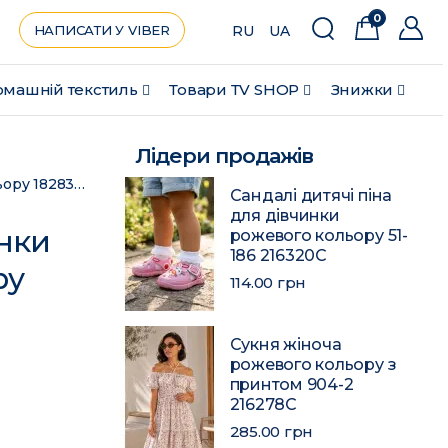
0
НАПИСАТИ У VIBER
RU
UA
машній текстиль
Товари ТV SHOP
Знижки
Лідери продажів
Блуза дитяча для дівчинки темно-рожевого кольору 182832C
Сандалі дитячі піна
для дівчинки
инки
рожевого кольору 51-
186 216320C
ру
114.00 грн
Сукня жіноча
рожевого кольору з
принтом 904-2
216278C
285.00 грн