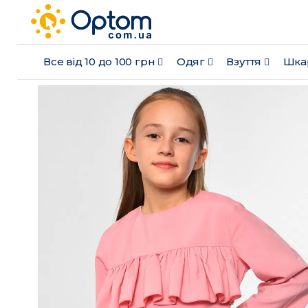
Все від 10 до 100 грн
Одяг
Взуття
Шка