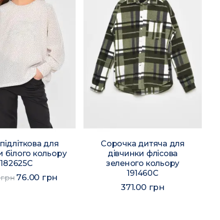
підліткова для
Сорочка дитяча для
и білого кольору
дівчинки флісова
182625C
зеленого кольору
191460C
76.00 грн
 грн
371.00 грн