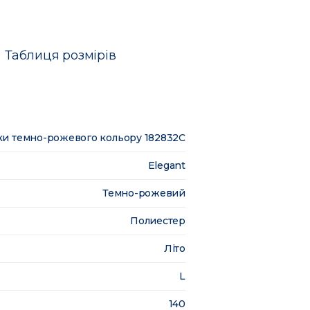
Таблиця розмірів
нки темно-рожевого кольору 182832C
Elegant
Темно-рожевий
Полиестер
Літо
L
140