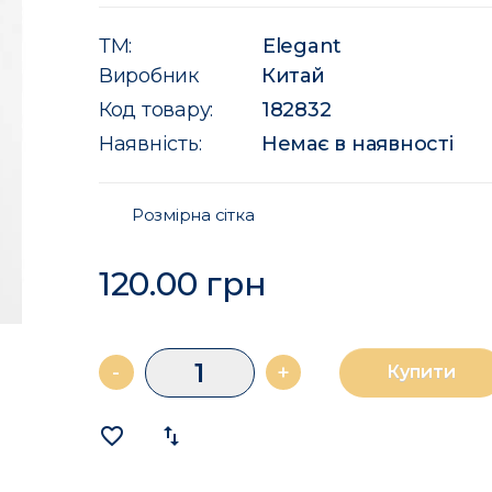
ТМ:
Elegant
Виробник
Китай
Код товару:
182832
Наявність:
Немає в наявності
Розмірна сітка
120.00 грн
-
+
Купити
favorite_border
import_export