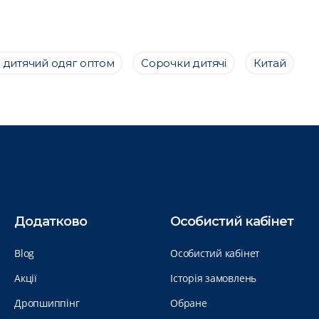
 дитячий одяг оптом
Сорочки дитячі
Китай
Додатково
Особистий кабінет
Blog
Особистий кабінет
Акції
Історія замовлень
Дропшиппінг
Обране