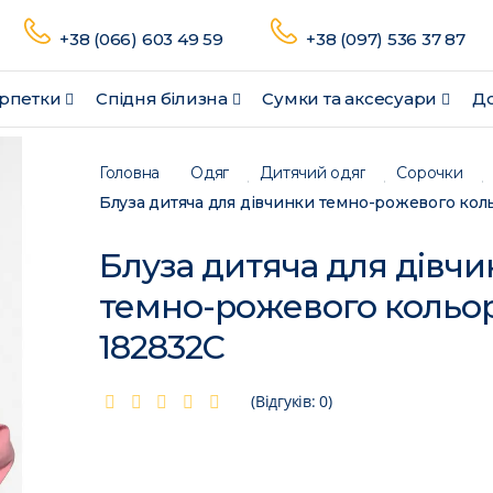
+38 (066) 603 49 59
+38 (097) 536 37 87
рпетки
Спідня білизна
Сумки та аксесуари
До
Головна
Одяг
Дитячий одяг
Сорочки
Блуза дитяча для дівч
темно-рожевого кольо
182832C
(Відгуків: 0)