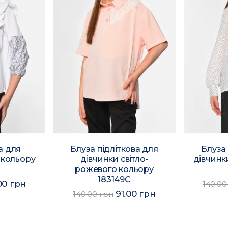
а для
Блуза підліткова для
Блуза 
 кольору
дівчинки світло-
дівчинк
C
рожевого кольору
183149C
00 грн
140.00
91.00 грн
140.00 грн