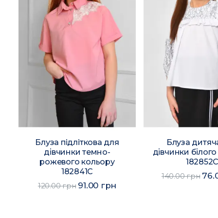
Блуза пiдлiткова для
Блуза дитяч
дівчинки темно-
дівчинки білого
рожевого кольору
182852
182841C
76.
140.00 грн
91.00 грн
120.00 грн