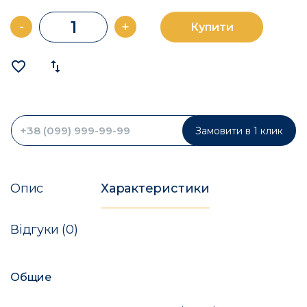
-
+
Купити
favorite_border
import_export
Замовити в 1 клик
Опис
Характеристики
Відгуки (0)
Общие