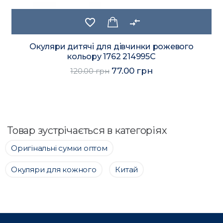
favorite_border
compare_arrows
Окуляри дитячі для дівчинки рожевого
кольору 1762 214995C
77.00 грн
120.00 грн
Товар зустрічається в категоріях
Оригінальні сумки оптом
Окуляри для кожного
Китай