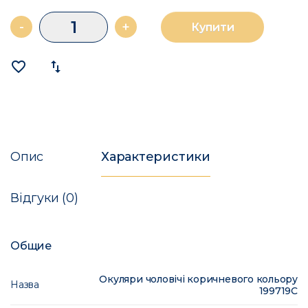
-
+
Купити
favorite_border
import_export
Опис
Характеристики
Відгуки (0)
Общие
Окуляри чоловічі коричневого кольору
Назва
199719C