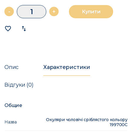
-
+
Купити
favorite_border
import_export
Опис
Характеристики
Відгуки (0)
Общие
Окуляри чоловічі сріблястого кольору
Назва
199700C