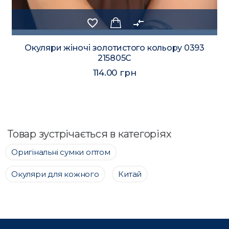
favorite_border
compare_arrows
Окуляри жіночі золотистого кольору 0393
215805C
114.00 грн
Товар зустрічається в категоріях
Оригінальні сумки оптом
Окуляри для кожного
Китай