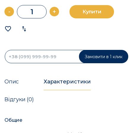
-
+
Купити
favorite_border
import_export
Замовити в 1 клик
Опис
Характеристики
Відгуки (0)
Общие