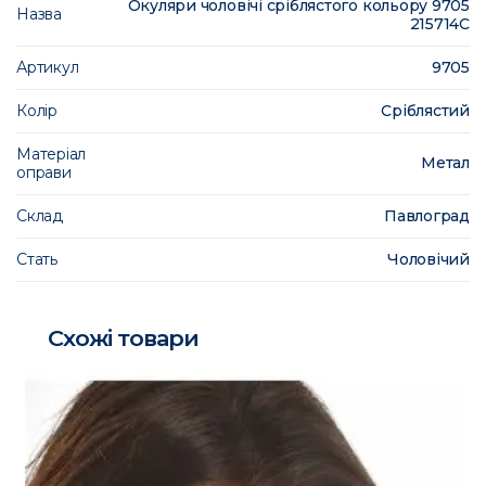
Окуляри чоловічі сріблястого кольору 9705
Назва
215714C
Артикул
9705
Колір
Сріблястий
Матеріал
Метал
оправи
Склад
Павлоград
Стать
Чоловічий
Схожі товари