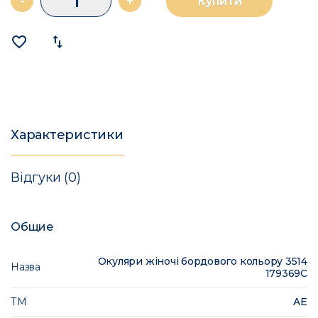
-
+
Купити
favorite_border
import_export
Характеристики
Відгуки (0)
Общие
Окуляри жіночі бордового кольору 3514
Назва
179369C
ТМ
AE