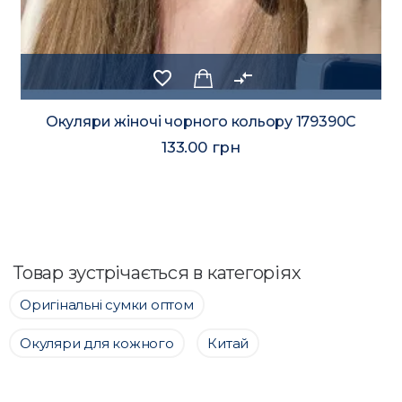
favorite_border
compare_arrows
Окуляри жіночі чорного кольору 179390C
133.00 грн
Товар зустрічається в категоріях
Оригінальні сумки оптом
Окуляри для кожного
Китай