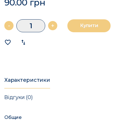
90.00 грн
-
+
Купити
favorite_border
import_export
Характеристики
Відгуки (0)
Общие