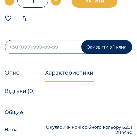
-
+
Купити
favorite_border
import_export
Замовити в 1 клик
Опис
Характеристики
Відгуки (0)
Общие
Окуляри жіночі срібного кольору 6201
Назва
211444C