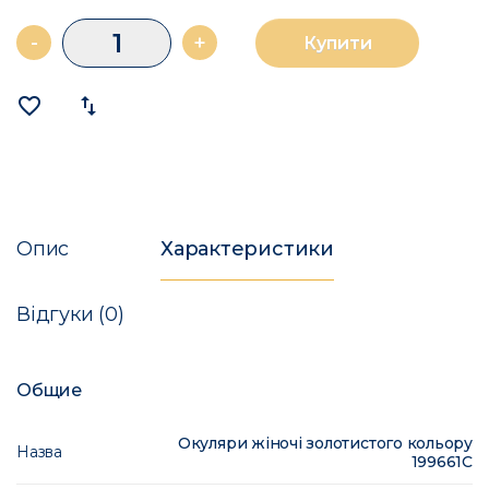
-
+
Купити
favorite_border
import_export
Опис
Характеристики
Відгуки (0)
Общие
Окуляри жіночі золотистого кольору
Назва
199661C