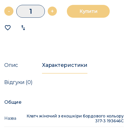
-
+
Купити
favorite_border
import_export
Опис
Характеристики
Відгуки (0)
Общие
Клатч жіночий з екошкіри бордового кольору
Назва
317-3 193646C