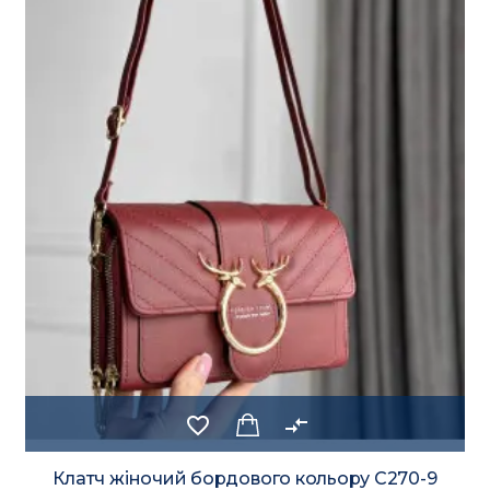
favorite_border
compare_arrows
Клатч жіночий бордового кольору С270-9