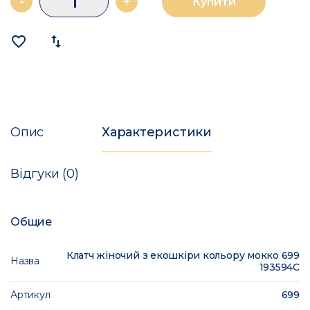
-
+
Купити
favorite_border
import_export
Опис
Характеристики
Відгуки (0)
Общие
Клатч жіночий з екошкіри кольору мокко 699
Назва
193594C
Артикул
699