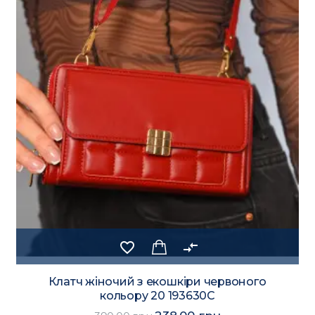
favorite_border
compare_arrows
Клатч жіночий з екошкіри червоного
кольору 20 193630C