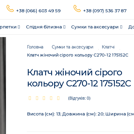
+38 (066) 603 49 59
+38 (097) 536 37 87
рпетки
Спідня білизна
Сумки та аксесуари
До
Головна
Сумки та аксесуари
Клатчі
Клатч жіночий сірого кольору С270-12 175152C
Клатч жіночий сірого
кольору С270-12 175152C
(Відгуків: 0)
Висота (см): 13; Довжина (см): 20; Ширина (см)