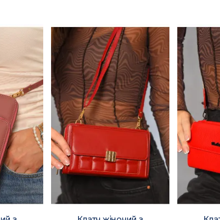
ий з
Клатч жіночий з
Кла