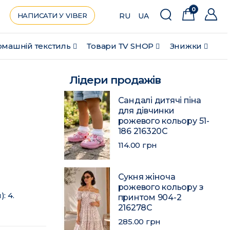
0
НАПИСАТИ У VIBER
RU
UA
машній текстиль
Товари ТV SHOP
Знижки
Лідери продажів
Сандалі дитячі піна
для дівчинки
рожевого кольору 51-
186 216320C
114.00 грн
Сукня жіноча
рожевого кольору з
: 4.
принтом 904-2
216278C
285.00 грн