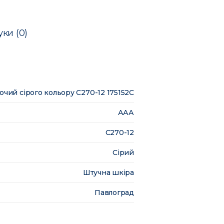
уки (0)
очий сірого кольору С270-12 175152C
ААА
С270-12
Сірий
Штучна шкіра
Павлоград