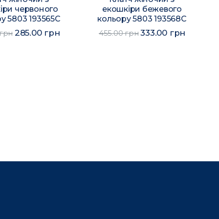
іри червоного
екошкіри бежевого
у 5803 193565C
кольору 5803 193568C
285.00 грн
333.00 грн
 грн
455.00 грн