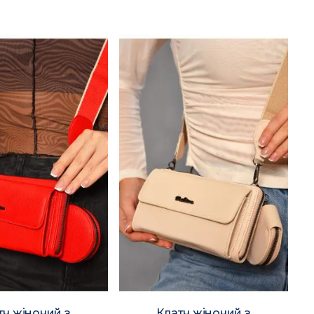
тч жіночий з
Клатч жіночий з