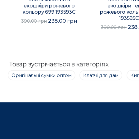
екошкіри рожевого
екошкіри т
кольору 699 193593C
рожевого коль
193595C
238.00 грн
390.00 грн
238
390.00 грн
Товар зустрічається в категоріях
Оригінальні сумки оптом
Клатчі для дам
Кит