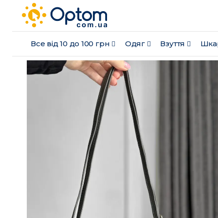
Все від 10 до 100 грн
Одяг
Взуття
Шка