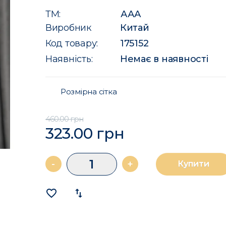
ТМ:
ААА
Виробник
Китай
Код товару:
175152
Наявність:
Немає в наявності
Розмірна сітка
460.00 грн
323.00 грн
-
+
Купити
favorite_border
import_export