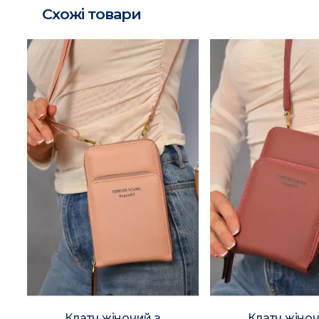
Схожі товари
Клатч жіночий з
Клатч жіноч