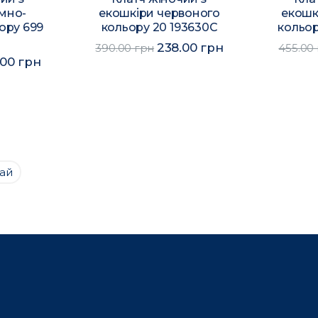
емно-
екошкіри червоного
екошк
ору 699
кольору 20 193630C
кольор
238.00 грн
390.00 грн
455.00
.00 грн
ай