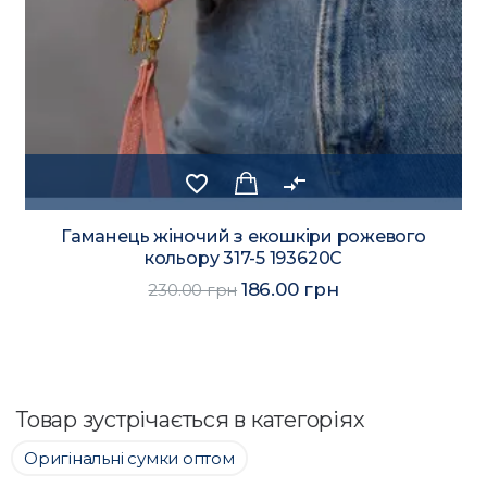
favorite_border
compare_arrows
Гаманець жіночий з екошкіри рожевого
кольору 317-5 193620C
186.00 грн
230.00 грн
Товар зустрічається в категоріях
Оригінальні сумки оптом