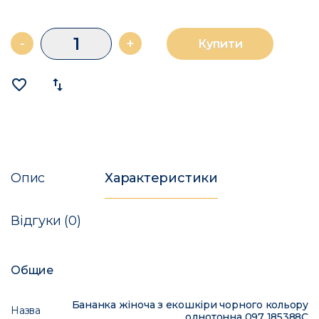
-
+
Купити
favorite_border
import_export
Опис
Характеристики
Відгуки (0)
Общие
Бананка жіноча з екошкіри чорного кольору
Назва
однотонна 097 185388C