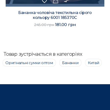
favorite_border
compare_arrows
Бананка чоловіча текстильна сірого
кольору 6001 185370C
181.00 грн
245.00 грн
Товар зустрічається в категоріях
Оригінальні сумки оптом
Бананки
Китай