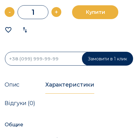
-
+
Купити
favorite_border
import_export
Замовити в 1 клик
Опис
Характеристики
Відгуки (0)
Общие