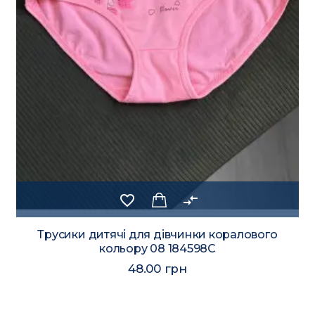
favorite_border
compare_arrows
Трусики дитячі для дівчинки коралового
кольору 08 184598C
48.00 грн