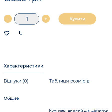
-
+
Купити
favorite_border
import_export
Характеристики
Відгуки (0)
Таблиця розмірів
Общие
Комплект дитячий для дівчинки