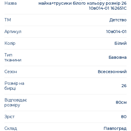
Назва
майка+трусики білого кольору розмір 26
10в014-01 162651C
ТМ
Детство
Артикул
10в014-01
Колір
Білий
Тип
Бавовна
тканини
Сезон
Всесезонний
Розмір на
26
бирці
Відповідає
80см
розміру
Зріст
80
Склад
Павлоград