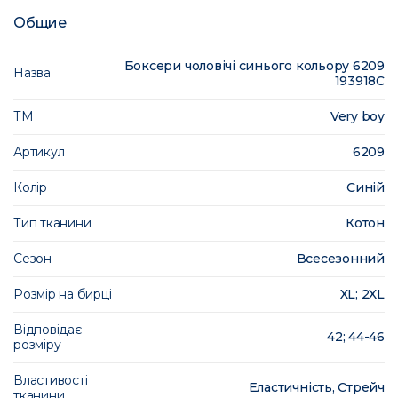
Общие
Боксери чоловічі синього кольору 6209
Назва
193918C
ТМ
Very boy
Артикул
6209
Колір
Синій
Тип тканини
Котон
Сезон
Всесезонний
Розмір на бирці
XL; 2XL
Відповідає
42; 44-46
розміру
Властивості
Еластичність, Стрейч
тканини