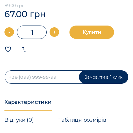
89.00 грн
67.00 грн
-
+
Купити
favorite_border
import_export
Замовити в 1 клик
Характеристики
Відгуки (0)
Таблиця розмірів