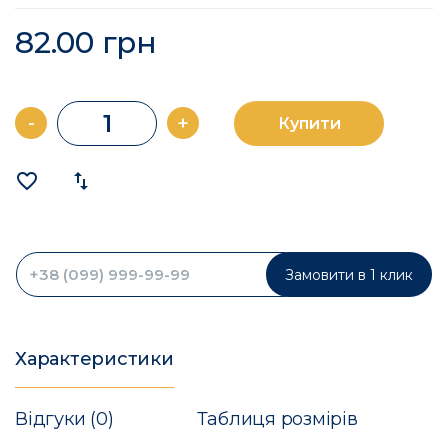
82.00 грн
-
+
Купити
favorite_border
import_export
Замовити в 1 клик
Характеристики
Відгуки (0)
Таблиця розмірів