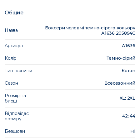
Общие
Боксери чоловічі темно-сірого кольору
Назва
А1636 205894C
Артикул
А1636
Колір
Темно-сірий
Тип тканини
Котон
Сезон
Всесезонний
Розмір на
XL; 2XL
бирці
Відповідає
42; 44
розміру
Безшовні
Ні