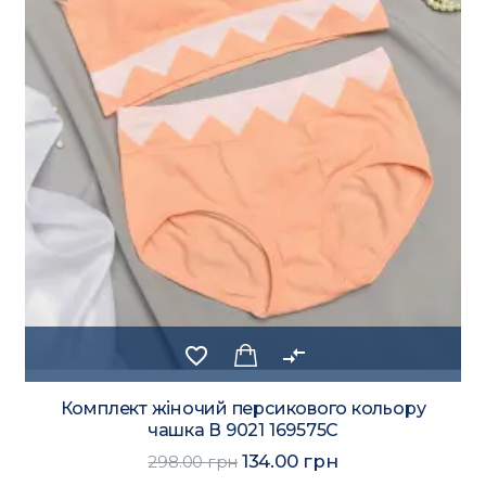
favorite_border
compare_arrows
Комплект жіночий персикового кольору
чашка В 9021 169575C
134.00 грн
298.00 грн