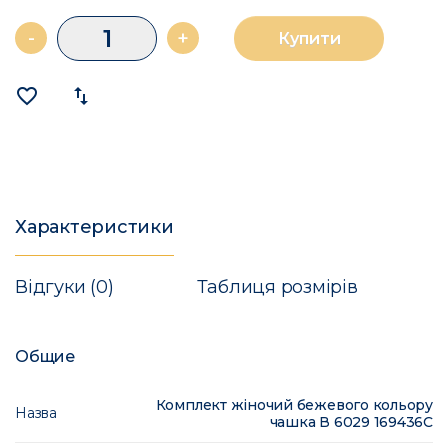
-
+
Купити
favorite_border
import_export
Характеристики
Відгуки (0)
Таблиця розмірів
Общие
Комплект жіночий бежевого кольору
Назва
чашка В 6029 169436C