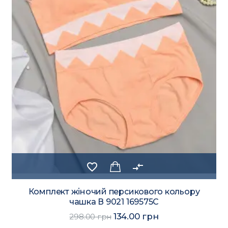
favorite_border
compare_arrows
Комплект жіночий персикового кольору
чашка В 9021 169575C
134.00 грн
298.00 грн