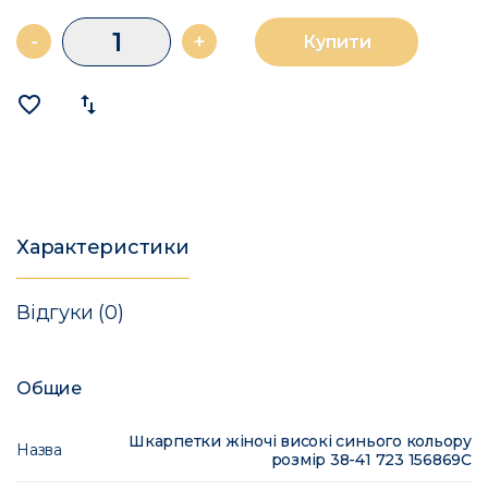
-
+
Купити
favorite_border
import_export
Характеристики
Відгуки (0)
Общие
Шкарпетки жіночі високі синього кольору
Назва
розмір 38-41 723 156869C