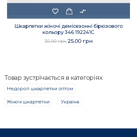
favorite_border
compare_arrows
Шкарпетки жіночі демісезонні бірюзового
кольору 346 192241C
25.00 грн
35.00 грн
Товар зустрічається в категоріях
Недорогі шкарпетки оптом
Жіночі шкарпетки
Україна