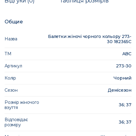
Відгуки (0)
Таблиця розмірів
Общие
Балетки жіночі чорного кольору 273-
Назва
30 182365C
ТМ
ABC
Артикул
273-30
Колір
Чорний
Сезон
Демісезон
Розмір жіночого
36; 37
взуття
Відповідає
36; 37
розміру