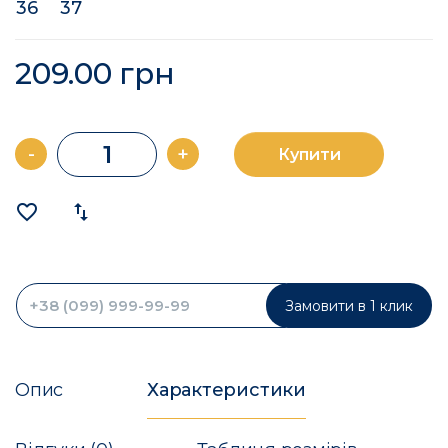
36
37
209.00 грн
-
+
Купити
favorite_border
import_export
Замовити в 1 клик
Опис
Характеристики