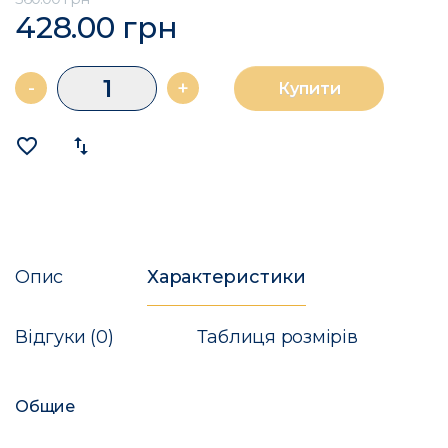
428.00 грн
-
+
Купити
favorite_border
import_export
Опис
Характеристики
Відгуки (0)
Таблиця розмірів
Общие