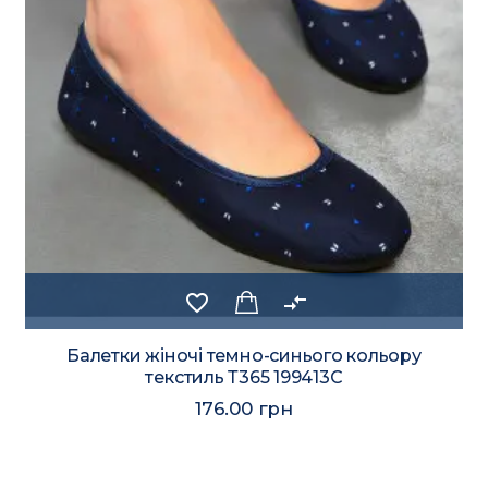
favorite_border
compare_arrows
Балетки жіночі темно-синього кольору
текстиль Т365 199413C
176.00 грн