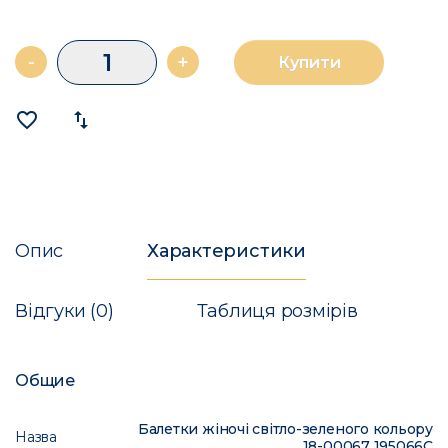
-
+
Купити
favorite_border
import_export
Опис
Характеристики
Відгуки (0)
Таблиця розмірів
Общие
Балетки жіночі світло-зеленого кольору
Назва
18-00067 195066C